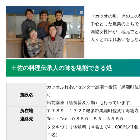
〈カツオの町、きのこの
中心とした農業のまちで
漁協女性部が、地元でと
人々とのふれあいをしな
土佐の料理伝承人の味を堪能できる処
カツオふれあいセンター黒潮一番館（黒潮町佐
施設名
可
出前講座（魚食普及活動）も行っています。
所在地
〒７８９－１７２０幡多郡黒潮町佐賀字海雲寺
連絡先
TelL・Fax ０８８０－５５－３６８０
タタキづくり体験料（４名まで4，000円／1名
１名）