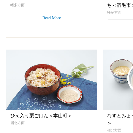
ち＜宿毛市
幡多方面
幡多方面
Read More
ひえ入り栗ごはん＜本山町＞
なすとみょ
＞
嶺北方面
嶺北方面