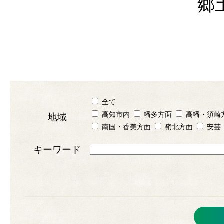
郷
全て
高知市内
幡多方面
高幡・須崎
地域
南国・香美方面
嶺北方面
安芸
キーワード