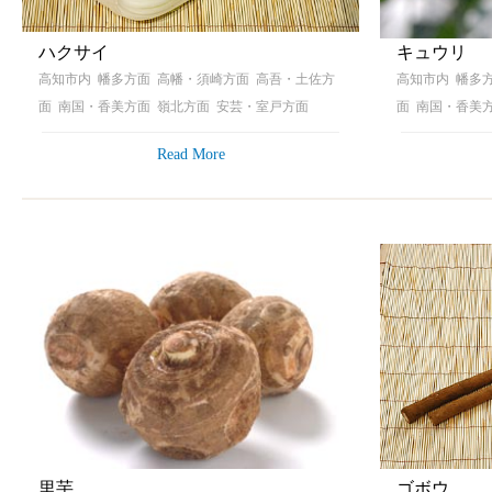
ハクサイ
キュウリ
高知市内 幡多方面 高幡・須崎方面 高吾・土佐方
高知市内 幡多
面 南国・香美方面 嶺北方面 安芸・室戸方面
面 南国・香美
Read More
里芋
ゴボウ