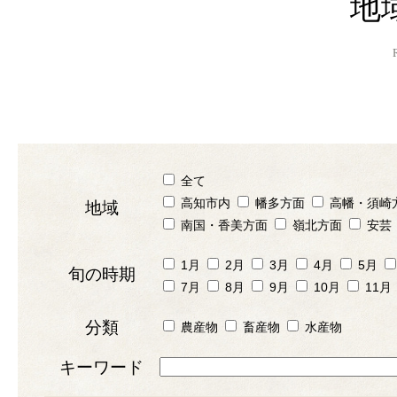
地
全て
高知市内
幡多方面
高幡・須崎
地域
南国・香美方面
嶺北方面
安芸
1月
2月
3月
4月
5月
旬の時期
7月
8月
9月
10月
11月
分類
農産物
畜産物
水産物
キーワード