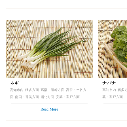
ネギ
ナバナ
高知市内 幡多方面 高幡・須崎方面 高吾・土佐方
高知市内 幡多
面 南国・香美方面 嶺北方面 安芸・室戸方面
芸・室戸方面
Read More