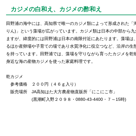
カジメの白和え、カジメの酢和え
田野浦の海中には、高知県で唯一のカジメ類によって形成された「海
りん)」という藻場が広がっています。カジメ類は日本の中部から九
ますが、緯度的には田野浦は日本の南限付近にあたります。藻場は
るほか産卵場や子育ての場であり水質浄化に役立つなど、沿岸の生
を持っています。田野浦では、藻場を守りながら育ったカジメを乾
身近な海の産物カジメを使った家庭料理です。
乾カジメ
参考価格 ２００円（４６ｇ入り）
販売場所 JA高知はた大方農産物直販所「にこにこ市」
(黒潮町入野２０９８・0880-43-4400・７～15時)