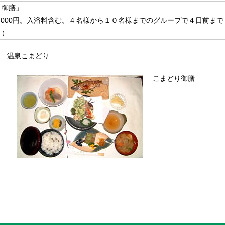
り御膳」
,000円。入浴料含む。４名様から１０名様までのグループで４日前まで
。）
温泉こまどり
こまどり御膳