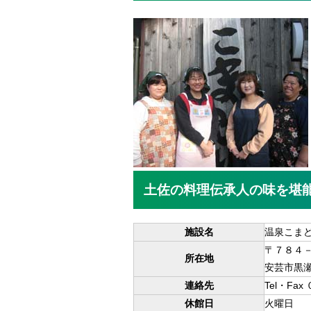
土佐の料理伝承人の味を堪
施設名
温泉こま
〒７８４
所在地
安芸市黒
連絡先
Tel・F
休館日
火曜日