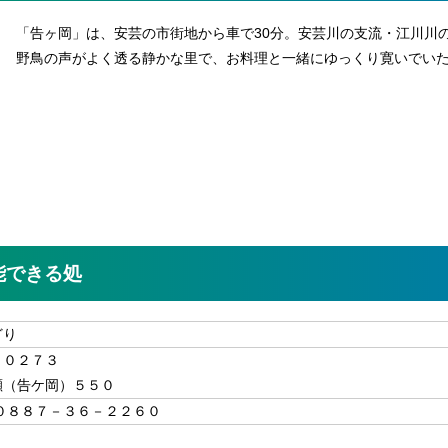
「告ヶ岡」は、安芸の市街地から車で30分。安芸川の支流・江川川
野鳥の声がよく透る静かな里で、お料理と一緒にゆっくり寛いでい
能できる処
どり
－０２７３
瀬（告ケ岡）５５０
ax ０８８７－３６－２２６０