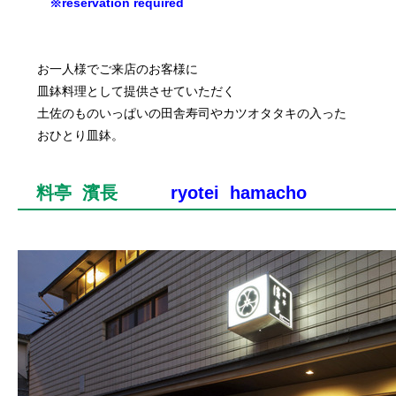
※
reservation required
お一人様でご来店のお客様に
皿鉢料理として提供させていただく
土佐のものいっぱいの田舎寿司やカツオタタキの入った
おひとり皿鉢。
料亭 濱長
ryotei hamacho