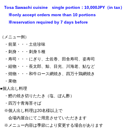
Tosa Sawachi cuisine single portion：10,000JPY（in tax）
※only accept orders more than 10 portions
※reservation required by 7 days before
（メニュー例）
・前菜・・・土佐珍味
・刺身・・・刺身５種
・寿司・・・にぎり、土佐巻、田舎寿司、姿寿司
・組物・・・長太郎、鯨、目光、川海老、鮎など
・焼物・・・和牛ロース網焼き、四万十鶏網焼き
・果物
●個人出し料理
・鰹の焼き切りたたき（塩、ぽん酢）
・四万十青海苔そば
※個人出し料理は20名様以上で
会場内屋台にてご用意させていただきます
※メニュー内容は季節により変更する場合があります