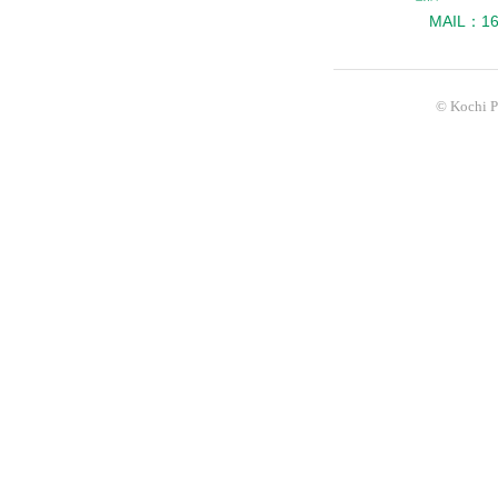
MAIL：160
© Kochi Pr