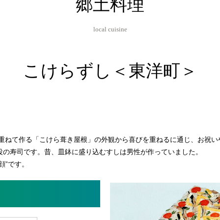
郷土料理
local cuisine
こけらずし＜東洋町＞
重ねて作る「こけら葺き屋根」の外観から喜びを重ねるに通じ、お祝い
主役の寿司です。昔、皿鉢に盛り込むすしは男性が作っていました。
顔”です。