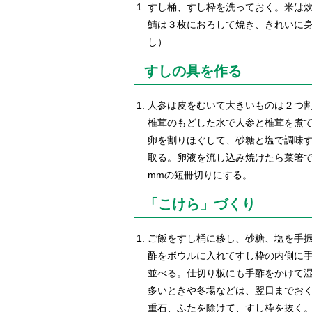
すし桶、すし枠を洗っておく。米は
鯖は３枚におろして焼き、きれいに身
し）
すしの具を作る
人参は皮をむいて大きいものは２つ
椎茸のもどした水で人参と椎茸を煮
卵を割りほぐして、砂糖と塩で調味
取る。卵液を流し込み焼けたら菜箸で
mmの短冊切りにする。
「こけら」づくり
ご飯をすし桶に移し、砂糖、塩を手
酢をボウルに入れてすし枠の内側に手
並べる。仕切り板にも手酢をかけて
多いときや冬場などは、翌日までお
重石、ふたを除けて、すし枠を抜く。