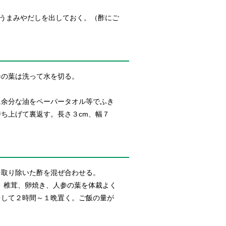
のうまみやだしを出しておく。（酢にご
参の葉は洗って水を切る。
に余分な油をペーパータオル等でふき
ち上げて裏返す。長さ３cm、幅７
を取り除いた酢を混ぜ合わせる。
、椎茸、卵焼き、人参の葉を体裁よく
をして２時間～１晩置く。ご飯の量が