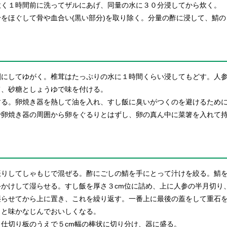
炊く１時間前に洗ってザルにあげ、同量の水に３０分浸してから炊く。
をほぐして骨や血合い(黒い部分)を取り除く。分量の酢に浸して、鯖
割にしてゆがく。椎茸はたっぷりの水に１時間くらい浸してもどす。人
て、砂糖としょうゆで味を付ける。
する。卵焼き器を熱して油を入れ、すし飯に臭いがつくのを避けるため
卵焼き器の周囲から卵をぐるりとはずし、卵の真ん中に菜箸を入れて持
振りしてしゃもじで混ぜる。酢にごしの鯖を手にとって汁けを絞る。鯖
かけして湿らせる。すし飯を厚さ３cm位に詰め、上に人参の半月切り
湿らせてから上に置き、これを繰り返す。一番上に最後の蓋をして重石
くと味かなじんでおいしくなる。
仕切り板のうえで５cm幅の棒状に切り分け、器に盛る。