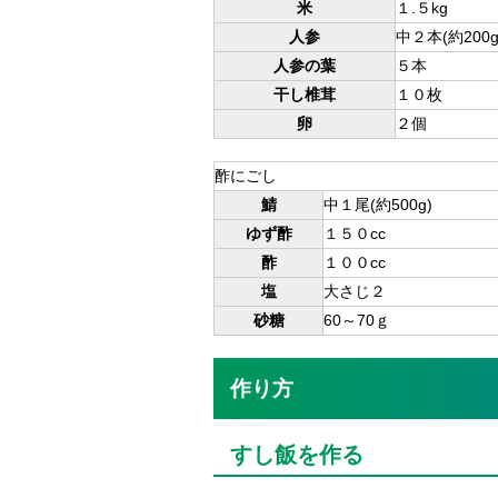
米
１.５kg
人参
中２本(約200g
人参の葉
５本
干し椎茸
１０枚
卵
２個
酢にごし
鯖
中１尾(約500g)
ゆず酢
１５０cc
酢
１００cc
塩
大さじ２
砂糖
60～70ｇ
作り方
すし飯を作る