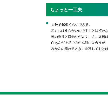
ちょっと一工夫
１升で40個くらいできる。
黒もちは柔らかいので手じとは打たな
米の香りと口触りがよく、２～３日
白あんが上品でみかん餅には合うが
みかんの穫れるときに冷凍しておけ