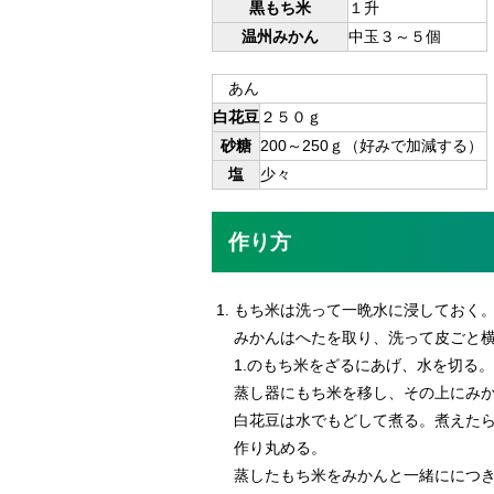
黒もち米
１升
温州みかん
中玉３～５個
あん
白花豆
２５０ｇ
砂糖
200～250ｇ（好みで加減する）
塩
少々
作り方
もち米は洗って一晩水に浸しておく
みかんはへたを取り、洗って皮ごと
1.のもち米をざるにあげ、水を切る。
蒸し器にもち米を移し、その上にみ
白花豆は水でもどして煮る。煮えた
作り丸める。
蒸したもち米をみかんと一緒ににつき