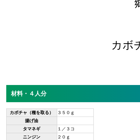
カボ
材料・４人分
カボチャ（種を取る）
３５０ｇ
揚げ油
タマネギ
１／３コ
ニンジン
２０ｇ