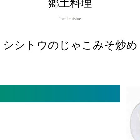
郷土料理
local cuisine
シシトウのじゃこみそ炒め