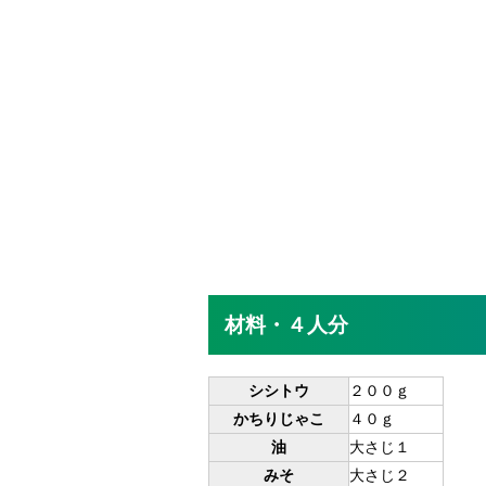
材料・４人分
シシトウ
２００ｇ
かちりじゃこ
４０ｇ
油
大さじ１
みそ
大さじ２