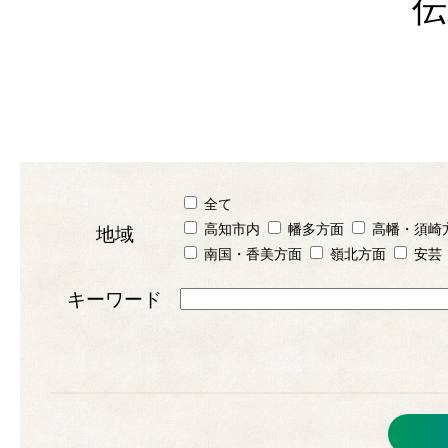
伝
全て
高知市内
幡多方面
高幡・須崎
地域
南国・香美方面
嶺北方面
安芸
キーワード