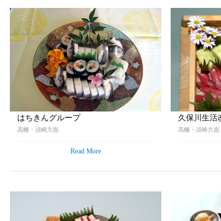
はちきんグループ
久保川生活
高幡・須崎方面
高幡・須崎方
Read More